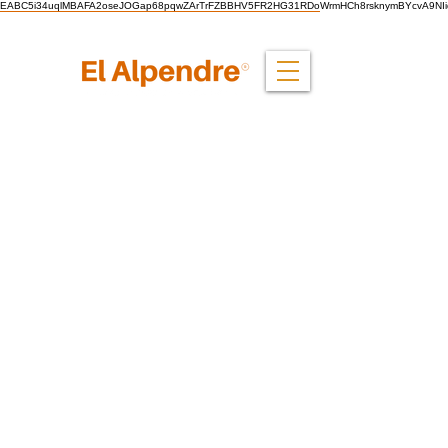
EABC5i34uqlMBAFA2oseJOGap68pqwZArTrFZBBHV5FR2HG31RDoWrmHCh8rsknymBYcvA9NI